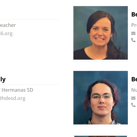
B
Teacher
Pr
d6.org
ly
Be
/ Hermanas SD
Nu
@hdesd.org