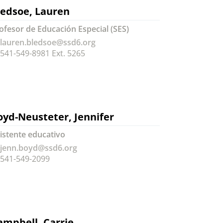
ledsoe, Lauren
ofesor de Educación Especial (SES)
lauren.bledsoe@ssd6.org
541-549-8981 Ext. 5265
oyd-Neusteter, Jennifer
istente educativo
jenn.boyd@ssd6.org
541-549-2099
ampbell, Carrie