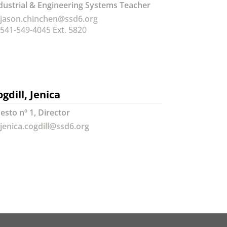
dustrial & Engineering Systems Teacher
jason.chinchen@ssd6.org
541-549-4045 Ext. 5820
gdill, Jenica
esto nº 1, Director
jenica.cogdill@ssd6.org