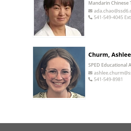
Mandarin Chinese 
ada.chao@ssd6.
541-549-4045 Ext
Churm, Ashlee
SPED Educational A
ashlee.churm@s
541-549-8981