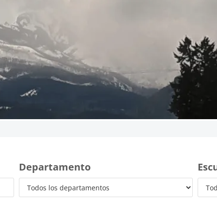
Directorio de
A complete directory of all staff a
Departamento
Esc
School District. You are able t
directory to find a specific sta
details by using th