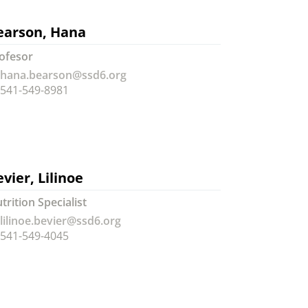
earson, Hana
ofesor
hana.bearson@ssd6.org
541-549-8981
vier, Lilinoe
trition Specialist
lilinoe.bevier@ssd6.org
541-549-4045