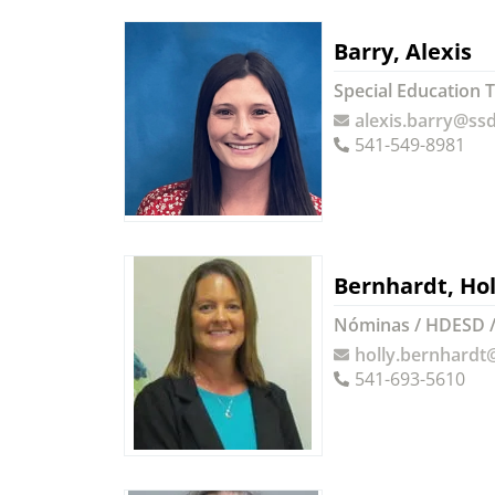
Barry, Alexis
Special Education 
alexis.barry@ss
541-549-8981
Bernhardt, Hol
Nóminas / HDESD 
holly.bernhardt
541-693-5610