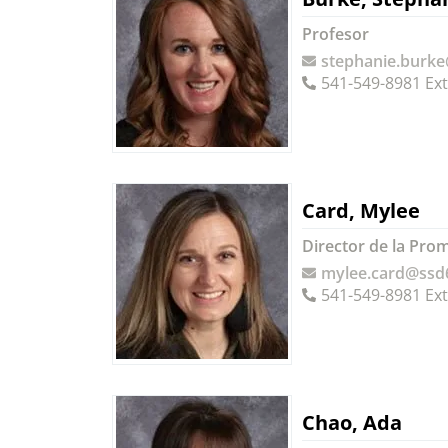
Profesor
stephanie.burke
541-549-8981 Ext
Card, Mylee
Director de la Pro
mylee.card@ssd
541-549-8981 Ext
Chao, Ada