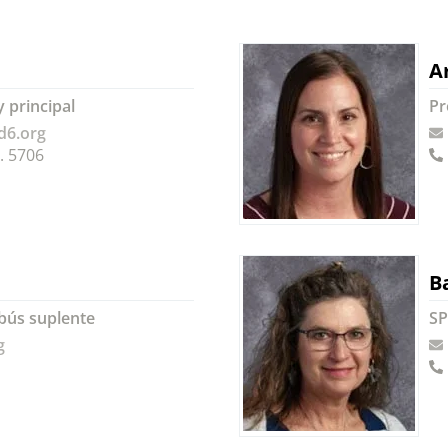
A
y principal
Pr
d6.org
. 5706
B
bús suplente
SP
g