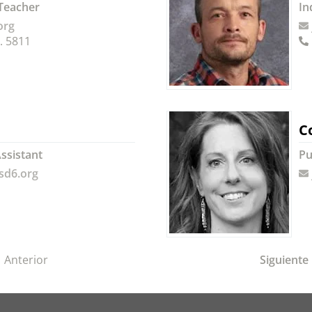
Teacher
In
org
. 5811
Co
ssistant
Pu
sd6.org
Anterior
Siguiente