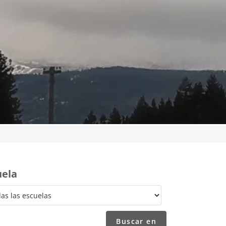
l personal
nd teachers across the Sisters
uela
o search through the staff
ff member and their contact
e search form.