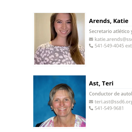
Arends, Katie
Secretario atlético 
katie.arends@ss
541-549-4045 ext
Ast, Teri
Conductor de auto
teri.ast@ssd6.or
541-549-9681