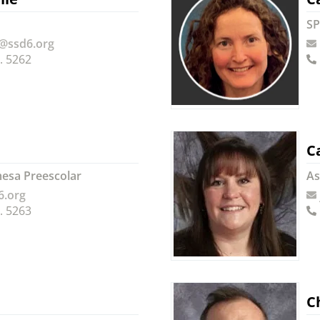
SP
@ssd6.org
. 5262
Ca
mesa Preescolar
As
6.org
. 5263
C