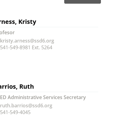
rness, Kristy
ofesor
kristy.arness@ssd6.org
541-549-8981 Ext. 5264
arrios, Ruth
ED Administrative Services Secretary
ruth.barrios@ssd6.org
541-549-4045