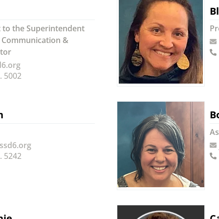
B
t to the Superintendent
Pr
/ Communication &
tor
6.org
. 5002
n
B
As
@ssd6.org
. 5242
nie
C