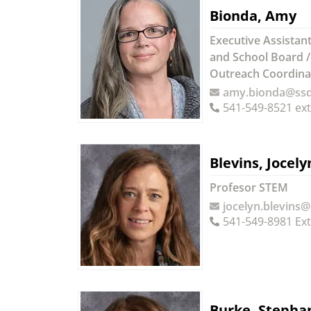
Bionda, Amy
Executive Assistan
and School Board 
Outreach Coordina
amy.bionda@ssd
541-549-8521 ext
Blevins, Jocely
Profesor STEM
jocelyn.blevins
541-549-8981 Ext
Burke, Stepha