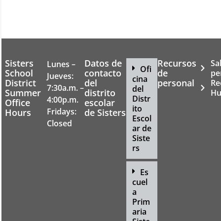
Sisters
Datos de
Recursos
Sa
Lunes –
Ofi
School
contacto
de
pe
Jueves:
cina
District
del
personal
Re
7:30a.m. –
del
Summer
distrito
Hu
Distr
4:00p.m.
Office
escolar
ito
Fridays:
Hours
de Sisters
Escol
Closed
ar de
Siste
rs
Es
cuel
a
Prim
aria