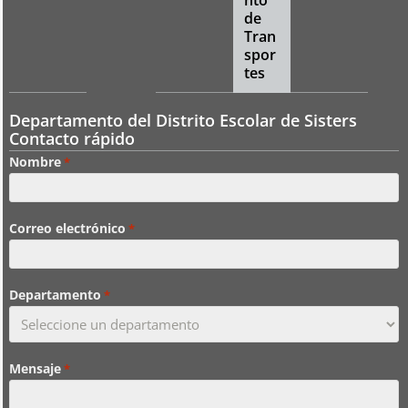
nto
de
Tran
spor
tes
Departamento del Distrito Escolar de Sisters
Contacto rápido
Nombre
*
Correo electrónico
*
Departamento
*
Mensaje
*