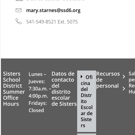
mary.starnes@ssd6.org
541-549-8521 Ext. 5075
Sisters
Datos de
Recursos
Sa
Lunes –
Ofi
School
contacto
de
pe
Jueves:
cina
District
del
personal
Re
7:30a.m. –
del
Summer
distrito
Hu
Distr
4:00p.m.
Office
escolar
ito
Fridays:
Hours
de Sisters
Escol
Closed
ar de
Siste
rs