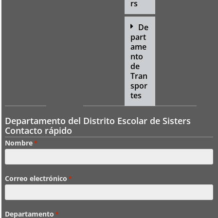
rs
De
part
ame
nto
de
Tran
spor
tes
Departamento del Distrito Escolar de Sisters
Contacto rápido
Nombre
*
Correo electrónico
*
Departamento
*