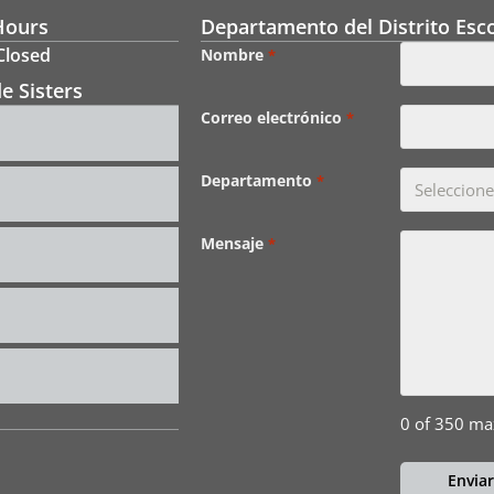
Hours
Departamento del Distrito Esco
 Closed
Nombre
*
e Sisters
Correo electrónico
*
Departamento
*
Mensaje
*
0 of 350 ma