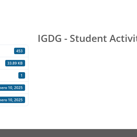
IGDG - Student Acti
453
33.89 KB
1
nero 10, 2025
nero 10, 2025