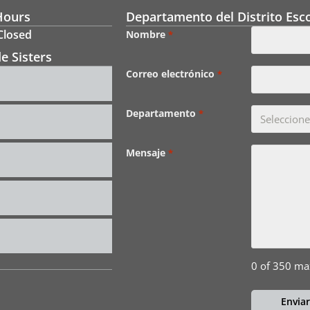
Hours
Departamento del Distrito Esco
 Closed
Nombre
*
e Sisters
Correo electrónico
*
Departamento
*
Mensaje
*
0 of 350 ma