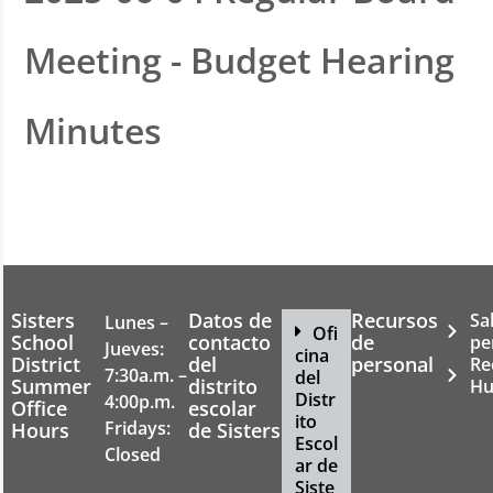
Meeting - Budget Hearing
Minutes
Sisters
Datos de
Recursos
Sa
Lunes –
Ofi
School
contacto
de
pe
Jueves:
cina
District
del
personal
Re
7:30a.m. –
del
Summer
distrito
Hu
Distr
4:00p.m.
Office
escolar
ito
Fridays:
Hours
de Sisters
Escol
Closed
ar de
Siste