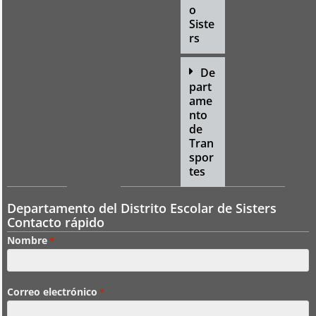
o
Siste
rs
De
part
ame
nto
de
Tran
spor
tes
Departamento del Distrito Escolar de Sisters
Contacto rápido
Nombre
*
Correo electrónico
*