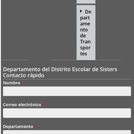
De
part
ame
nto
de
Tran
spor
tes
Departamento del Distrito Escolar de Sisters
Contacto rápido
Nombre
*
Correo electrónico
*
Departamento
*