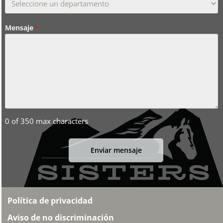
Mensaje
*
0 of 350 max characters
Política de privacidad
Aviso de no discriminación