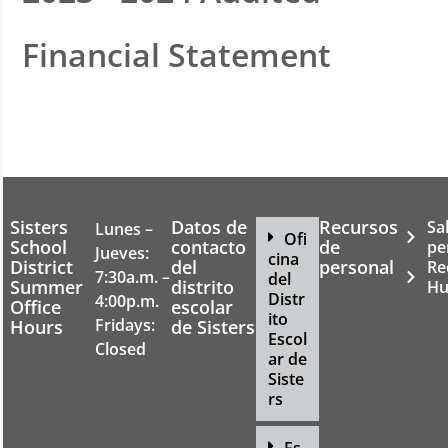
Financial Statement
Sisters
Datos de
Recursos
Sa
Lunes –
Ofi
School
contacto
de
pe
Jueves:
cina
District
del
personal
Re
7:30a.m. –
del
Summer
distrito
Hu
Distr
4:00p.m.
Office
escolar
ito
Fridays:
Hours
de Sisters
Escol
Closed
ar de
Siste
rs