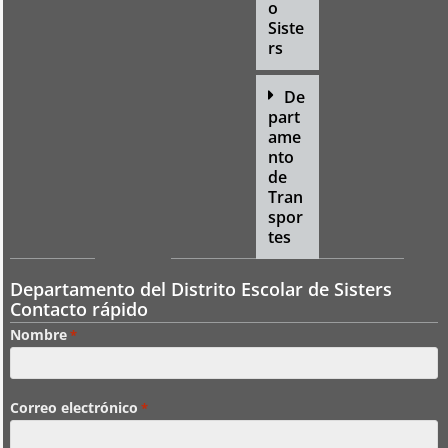
o
Siste
rs
De
part
ame
nto
de
Tran
spor
tes
Departamento del Distrito Escolar de Sisters
Contacto rápido
Nombre
*
Correo electrónico
*