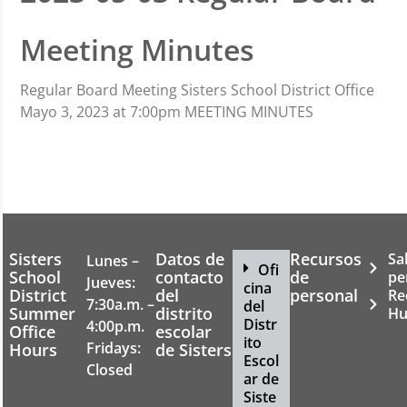
Meeting Minutes
Regular Board Meeting Sisters School District Office
Mayo 3, 2023 at 7:00pm MEETING MINUTES
Sisters
Datos de
Recursos
Sa
Lunes –
Ofi
School
contacto
de
pe
Jueves:
cina
District
del
personal
Re
7:30a.m. –
del
Summer
distrito
Hu
Distr
4:00p.m.
Office
escolar
ito
Fridays:
Hours
de Sisters
Escol
Closed
ar de
Siste