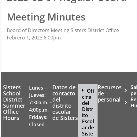
Meeting Minutes
Board of Directors Meeting Sisters District Office
Febrero 1, 2023 6:00pm
Sisters
Datos de
Recursos
Sa
Lunes –
Ofi
School
contacto
de
pe
Jueves:
cina
District
del
personal
Re
7:30a.m. –
del
Summer
distrito
Hu
Distr
4:00p.m.
Office
escolar
ito
Fridays:
Hours
de Sisters
Escol
Closed
ar de
Siste