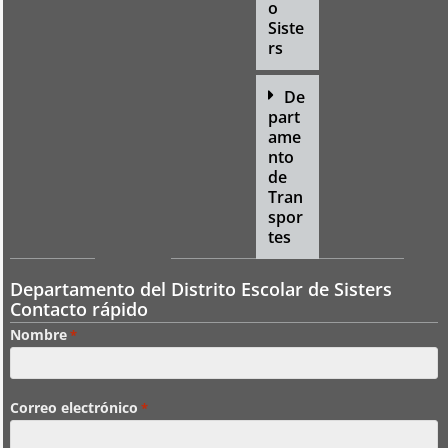
o
Siste
rs
De
part
ame
nto
de
Tran
spor
tes
Departamento del Distrito Escolar de Sisters
Contacto rápido
Nombre
*
Correo electrónico
*