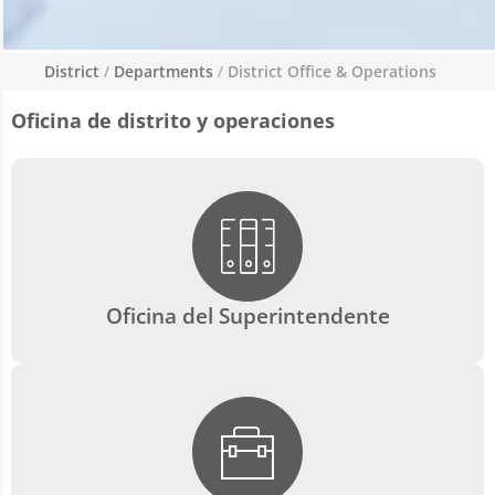
District
/
Departments
/
District Office & Operations
Oficina de distrito y
Oficina de distrito y operaciones
operaciones
To make sure that the Sisters School District
is a finely oiled machine, all parts working in
conjunction, the staff from all departments
work together as one.
Oficina del Superintendente