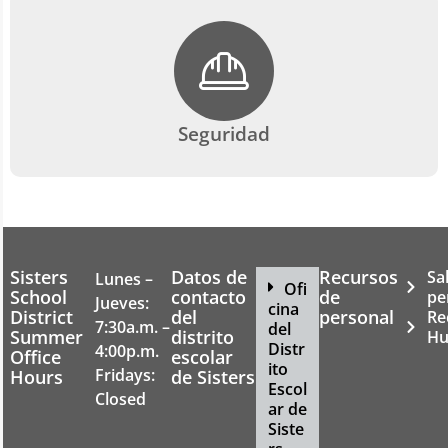
Seguridad
Sisters
Datos de
Recursos
Sa
Lunes –
Ofi
School
contacto
de
pe
Jueves:
cina
District
del
personal
Re
7:30a.m. –
del
Summer
distrito
Hu
Distr
4:00p.m.
Office
escolar
ito
Fridays:
Hours
de Sisters
Escol
Closed
ar de
Siste