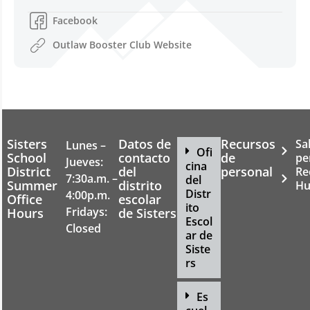
Facebook
Outlaw Booster Club Website
Sisters
Datos de
Recursos
Sa
Lunes –
Ofi
School
contacto
de
pe
Jueves:
cina
District
del
personal
Re
7:30a.m. –
del
Summer
distrito
Hu
Distr
4:00p.m.
Office
escolar
ito
Fridays:
Hours
de Sisters
Escol
Closed
ar de
Siste
rs
Es